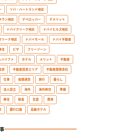
ー
ソバ・ハートランド地区
タウン地区
デベロッパー
デメリット
ドバイクリーク地区
ドバイヒルズ地区
マリーナ地区
ドバイモール
ドバイ不動産
移住
ビザ
フリーゾーン
ュハリファ
ホテル
メリット
不動産
投資
不動産投資エリア
不動産開発会社
仕事
仮想通貨
旅行
暮らし
法人設立
海外
海外移住
準備
移住
税金
言語
費用
全
銀行口座
高級ホテル
事