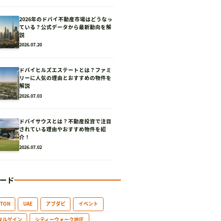
2026年のドバイ不動産市場はどうなっ
ている？公式データから最新動向を解
説
2026.07.20
ドバイヒルズエステートとは？ファミ
リーに人気の理由とおすすめの物件を
解説
2026.07.03
ドバイサウスとは？不動産投資で注目
されている理由やおすすめ物件を紹
介！
2026.07.02
ード
GTON
UAE
アブダビ
イベント
タルゲイン
シティーウォーク地区