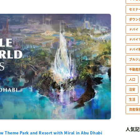
セミナ
ダウン
ドバイ
ドバイ
ドバイ
ブルジ
不動産
人口
治安
生活
資産保
人気記
w Theme Park and Resort with Miral in Abu Dhabi