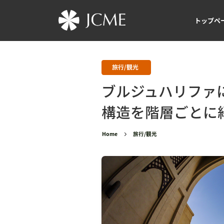
トップペ
旅行/観光
ブルジュハリファ
構造を階層ごとに
Home
旅行/観光