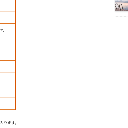
re」
」
」
入ります。