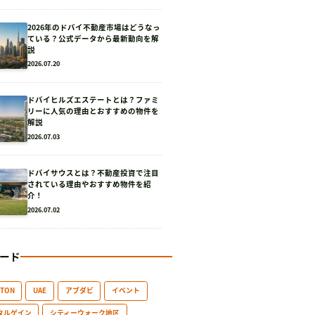
2026年のドバイ不動産市場はどうなっ
ている？公式データから最新動向を解
説
2026.07.20
ドバイヒルズエステートとは？ファミ
リーに人気の理由とおすすめの物件を
解説
2026.07.03
ドバイサウスとは？不動産投資で注目
されている理由やおすすめ物件を紹
介！
2026.07.02
ード
GTON
UAE
アブダビ
イベント
タルゲイン
シティーウォーク地区