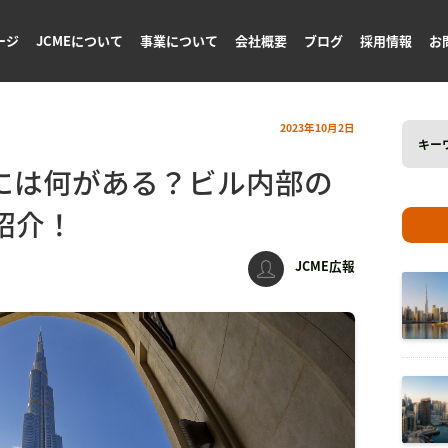
ージ
JCMEについて
事業について
会社概要
ブログ
採用情報
お
Search
2023年10月2日
for:
には何がある？ビル内部の
紹介！
JCME広報