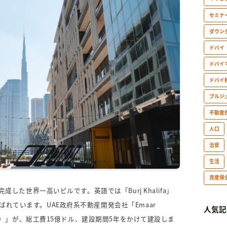
セミナ
ダウン
ドバイ
ドバイ
ドバイ
ブルジ
不動産
人口
治安
生活
資産保
成した世界一高いビルです。英語では「Burj Khalifa」
れています。UAE政府系不動産開発会社「Emaar
人気記
ィーズ）」が、総工費15億ドル、建設期間5年をかけて建設しま