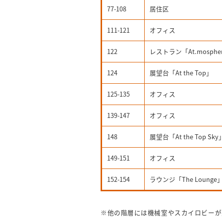
77-108
居住区
111-121
オフィス
122
レストラン「At.mosphe
124
展望台「At the Top」
125-135
オフィス
139-147
オフィス
148
展望台「At the Top Sky
149-151
オフィス
152-154
ラウンジ「The Lounge
※他の階層には機械室やスカイロビーが