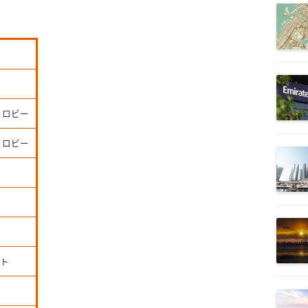
 ロビー
 ロビー
ート