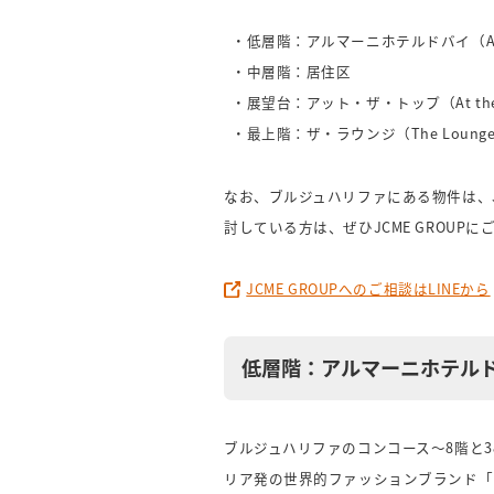
・低層階：アルマーニホテルドバイ（Armani
・中層階：居住区
・展望台：アット・ザ・トップ（At the
・最上階：ザ・ラウンジ（The Loung
なお、ブルジュハリファにある物件は、J
討している方は、ぜひJCME GROUP
JCME GROUPへのご相談はLINEから
低層階：アルマーニホテルドバイ（
ブルジュハリファのコンコース〜8階と3
リア発の世界的ファッションブランド「