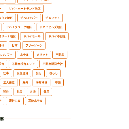
ー
ソバ・ハートランド地区
タウン地区
デベロッパー
デメリット
ドバイクリーク地区
ドバイヒルズ地区
マリーナ地区
ドバイモール
ドバイ不動産
移住
ビザ
フリーゾーン
ュハリファ
ホテル
メリット
不動産
投資
不動産投資エリア
不動産開発会社
仕事
仮想通貨
旅行
暮らし
法人設立
海外
海外移住
準備
移住
税金
言語
費用
全
銀行口座
高級ホテル
事