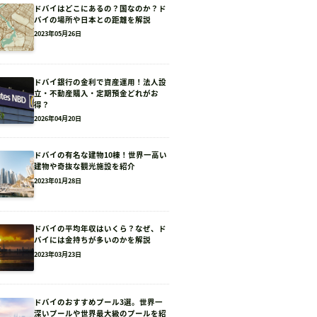
ドバイはどこにあるの？国なのか？ド
バイの場所や日本との距離を解説
2023年05月26日
ドバイ銀行の金利で資産運用！法人設
立・不動産購入・定期預金どれがお
得？
2026年04月20日
ドバイの有名な建物10棟！世界一高い
建物や奇抜な観光施設を紹介
2023年01月28日
ドバイの平均年収はいくら？なぜ、ド
バイには金持ちが多いのかを解説
2023年03月23日
ドバイのおすすめプール3選。世界一
深いプールや世界最大級のプールを紹