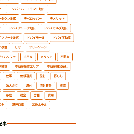
ナー
ソバ・ハートランド地区
ンタウン地区
デベロッパー
デメリット
イ
ドバイクリーク地区
ドバイヒルズ地区
イマリーナ地区
ドバイモール
ドバイ不動産
イ移住
ビザ
フリーゾーン
ジュハリファ
ホテル
メリット
不動産
産投資
不動産投資エリア
不動産開発会社
仕事
仮想通貨
旅行
暮らし
法人設立
海外
海外移住
準備
移住
税金
言語
費用
保全
銀行口座
高級ホテル
記事