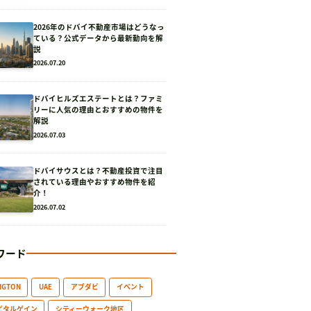
2026年のドバイ不動産市場はどうなっ
ている？公式データから最新動向を解
説
2026.07.20
ドバイヒルズエステートとは？ファミ
リーに人気の理由とおすすめの物件を
解説
2026.07.03
ドバイサウスとは？不動産投資で注目
されている理由やおすすめ物件を紹
介！
2026.07.02
ワード
NGTON
UAE
アブダビ
イベント
ピタルゲイン
シティーウォーク地区