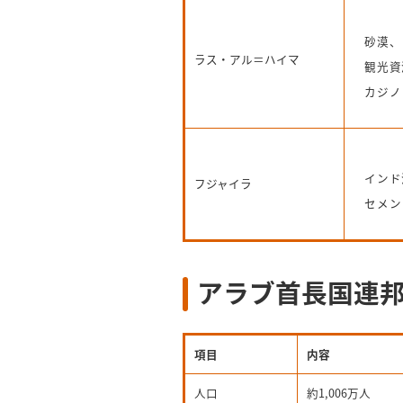
砂漠、
ラス・アル＝ハイマ
観光資
カジノ
インド
フジャイラ
セメン
アラブ首長国連邦(
項目
内容
人口
約1,006万人