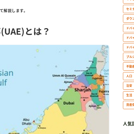
セミ
いて解説します。
ダウ
UAE)とは？
ドバ
ドバ
ドバ
ブル
不動
人口
治安
生活
資産
人気