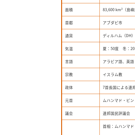
面積
83,600
km²（島嶼部
首都
アブダビ市
通貨
ディルハム（DH） （
気温
夏：50度 冬：20
言語
アラビア語、英語
宗教
イスラム教
政体
7首長国による連
元首
ムハンマド・ビン
議会
連邦国民評議会
首相：ムハンマド