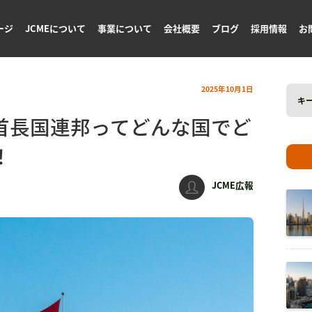
ージ
JCMEについて
事業について
会社概要
ブログ
採用情報
お
Search
2025年10月1日
for:
ブ首長国連邦ってどんな国でど
！
JCME広報