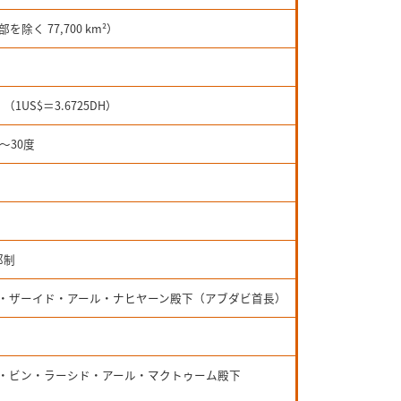
を除く 77,700
km²）
1US$＝3.6725DH）
～30度
邦制
・ザーイド・アール・ナヒヤーン殿下（アブダビ首長）
・ビン・ラーシド・アール・マクトゥーム殿下