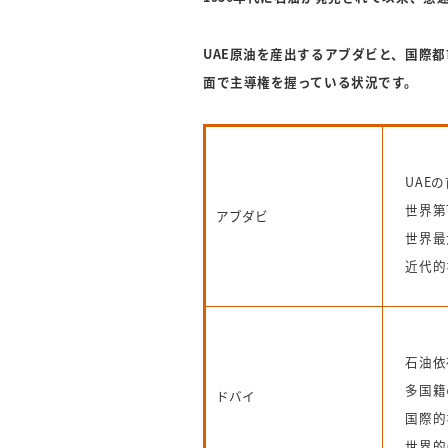
UAE原油を産出するアブダビと、国際
面で主導権を握っている状況です。
UAE
世界第
アブダビ
世界最
近代的
石油依
多国籍
ドバイ
国際的
世界的