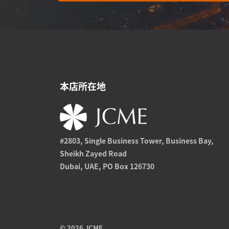
本店所在地
#2803, Single Business Tower, Business Bay,
Sheikh Zayed Road
Dubai, UAE, PO Box 126730
© 2026 JCME