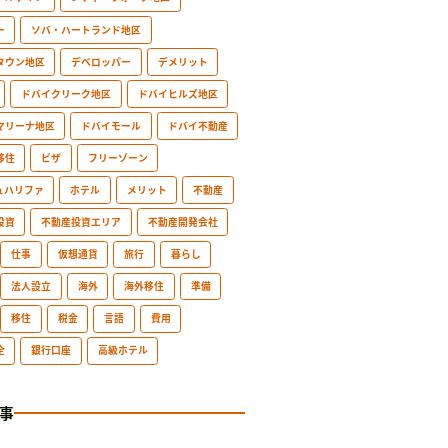
ー
ソバ・ハートランド地区
タウン地区
デベロッパー
デメリット
ドバイクリーク地区
ドバイヒルズ地区
マリーナ地区
ドバイモール
ドバイ不動産
移住
ビザ
フリーゾーン
ュハリファ
ホテル
メリット
不動産
投資
不動産投資エリア
不動産開発会社
仕事
仮想通貨
旅行
暮らし
法人設立
海外
海外移住
準備
移住
税金
言語
費用
全
銀行口座
高級ホテル
事