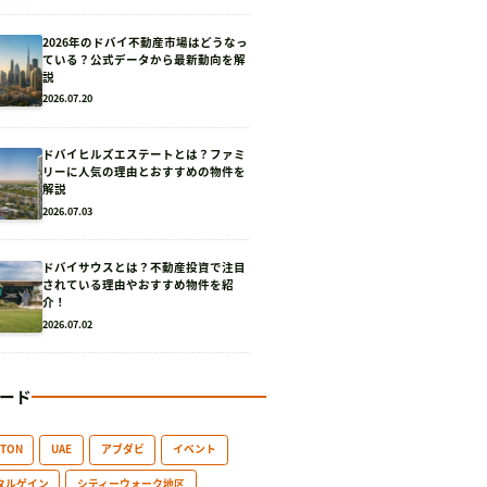
2026年のドバイ不動産市場はどうなっ
ている？公式データから最新動向を解
説
2026.07.20
ドバイヒルズエステートとは？ファミ
リーに人気の理由とおすすめの物件を
解説
2026.07.03
ドバイサウスとは？不動産投資で注目
されている理由やおすすめ物件を紹
介！
2026.07.02
ード
GTON
UAE
アブダビ
イベント
タルゲイン
シティーウォーク地区