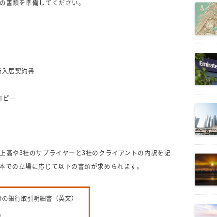
の書類を準備してください。
務所入居契約書
コピー
）
上高や3社のサプライヤーと3社のクライアントの内訳を記
本での立場に応じて以下の書類が求められます。
分の銀行取引明細書（英文）
）