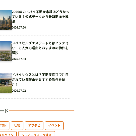
2026年のドバイ不動産市場はどうなっ
ている？公式データから最新動向を解
説
2026.07.20
ドバイヒルズエステートとは？ファミ
リーに人気の理由とおすすめの物件を
解説
2026.07.03
ドバイサウスとは？不動産投資で注目
されている理由やおすすめ物件を紹
介！
2026.07.02
ード
GTON
UAE
アブダビ
イベント
タルゲイン
シティーウォーク地区