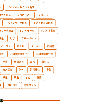
ー
ソバ・ハートランド地区
タウン地区
デベロッパー
デメリット
ドバイクリーク地区
ドバイヒルズ地区
マリーナ地区
ドバイモール
ドバイ不動産
移住
ビザ
フリーゾーン
ュハリファ
ホテル
メリット
不動産
投資
不動産投資エリア
不動産開発会社
仕事
仮想通貨
旅行
暮らし
法人設立
海外
海外移住
準備
移住
税金
言語
費用
全
銀行口座
高級ホテル
事